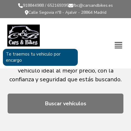
918844988 / 652169395
fbc@carsandbikes.es
Calle Segovia nº8 - Ajalvir - 28864 Madrid
COCHES DE OCASIÓN
Amplia selección de coches de ocasión
Te traemos tu vehiculo por
encargo
revisados y garantizados. Encuentra el
vehículo ideal al mejor precio, con la
confianza y seguridad que estás buscando.
Buscar vehículos