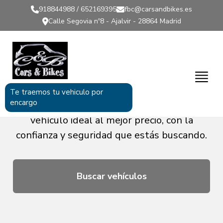
918844988 / 652169395
fbc@carsandbikes.es
Calle Segovia nº8 - Ajalvir - 28864 Madrid
COCHES DE OCASIÓN
Amplia selección de coches de ocasión
Te traemos tu vehiculo por
encargo
revisados y garantizados. Encuentra el
vehículo ideal al mejor precio, con la
confianza y seguridad que estás buscando.
Buscar vehículos